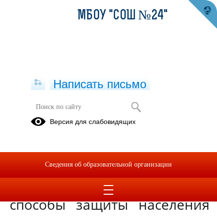
МБОУ "СОШ №24"
Написать письмо
Способы защиты населения
Версия для слабовидящих
возникающих при военных
конфликтах
21.11.2022
Сведения об образовательной организации
Основные принципы и
способы защиты населения