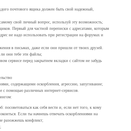
дого почтового ящика должен быть свой надежный,
 самому свой личный вопрос, используй эту возможность;
щиков. Первый для частной переписки с адресатами, которым
дрес не надо использовать при регистрации на форумах и
жения в письмах, даже если они пришли от твоих друзей.
ли они тебе эти файлы;
вом сервисе перед закрытием вкладки с сайтом не забудь
ельство
иями, содержащими оскорбления, агрессию, запугивание;
ие с помощью различных интернет-сервисов.
лингом:
: посоветоваться как себя вести и, если нет того, к кому
покоиться. Если ты начнешь отвечать оскорблениями на
ьше разожжешь конфликт;
;