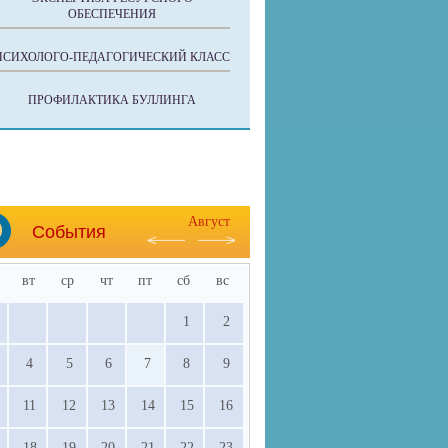
ОБЕСПЕЧЕНИЯ
ПСИХОЛОГО-ПЕДАГОГИЧЕСКИЙ КЛАСС
ПРОФИЛАКТИКА БУЛЛИНГА
Август
События
вт
ср
чт
пт
сб
вс
1
2
4
5
6
7
8
9
11
12
13
14
15
16
18
19
20
21
22
23