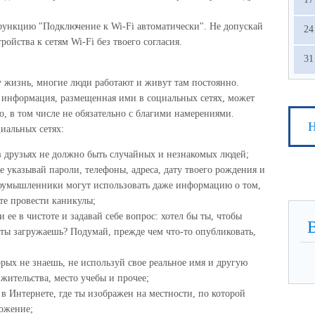
ункцию "Подключение к Wi-Fi автоматически". Не допускай
24
ойства к сетям Wi-Fi без твоего согласия.
31
у жизнь, многие люди работают и живут там постоянно.
 информация, размещенная ими в социальных сетях, может
о, в том числе не обязательно с благими намерениями.
Н
иальных сетях:
в друзьях не должно быть случайных и незнакомых людей;
 указывай пароли, телефоны, адреса, дату твоего рождения и
умышленники могут использовать даже информацию о том,
те провести каникулы;
ее в чистоте и задавай себе вопрос: хотел бы ты, чтобы
 ты загружаешь? Подумай, прежде чем что-то опубликовать,
рых не знаешь, не используй свое реальное имя и другую
жительства, место учебы и прочее;
 Интернете, где ты изображен на местности, по которой
ожение;