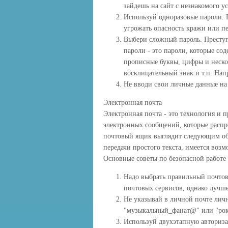
зайдешь на сайт с незнакомого ус
Используй одноразовые пароли. П
угрожать опасность кражи или пе
Выбери сложный пароль. Преступ
пароли - это пароли, которые сод
прописные буквы, цифры и нескол
восклицательный знак и т.п. Напр
Не вводи свои личные данные на 
Электронная почта
Электронная почта - это технология и 
электронных сообщений, которые распр
почтовый ящик выглядит следующим об
передачи простого текста, имеется воз
Основные советы по безопасной работе 
Надо выбрать правильный почтов
почтовых сервисов, однако лучше
Не указывай в личной почте ли
"музыкальный_фанат@" или "рок2
Используй двухэтапную авториза