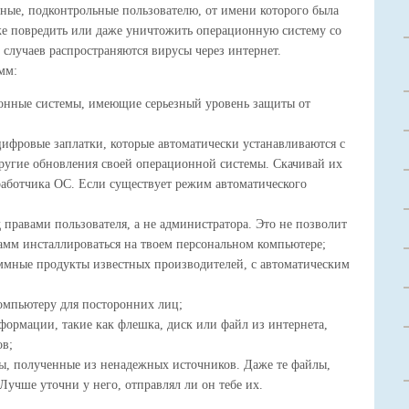
ные, подконтрольные пользователю, от имени которого была
же повредить или даже уничтожить операционную систему со
случаев распространяются вирусы через интернет.
мм:
онные системы, имеющие серьезный уровень защиты от
цифровые заплатки, которые автоматически устанавливаются с
ругие обновления своей операционной системы. Скачивай их
работчика ОС. Если существует режим автоматического
 правами пользователя, а не администратора. Это не позволит
мм инсталлироваться на твоем персональном компьютере;
ммные продукты известных производителей, с автоматическим
омпьютеру для посторонних лиц;
ормации, такие как флешка, диск или файл из интернета,
ов;
, полученные из ненадежных источников. Даже те файлы,
Лучше уточни у него, отправлял ли он тебе их.