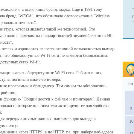
 технология, а всего лишь бренд, марка. Еще в 1991 году
ла бренд "WECA", что обозначало словосочетание "Wireless
проводная точность".
иатура, которая является такой же технологией. Это
было дано с намеком на стандарт высшей звуковой техники Hi-
чность".
, отелях и аэропортах является отличной возможностью выхода
т, что общедоступные Wi-Fi сети не являются безопасными.
оступных сетях Wi-fi:
мацию через общедоступные Wi-Fi сети. Работая в них,
ступа, логины и какие-то номера;
пн
ные программы и брандмауер. Тем самым ты обезопасишь
тройство;
чи функцию "Общий доступ к файлам и принтерам". Данная
днако некоторые пользователи активируют ее для удобства
3
е;
ля передачи личных данных, например для выхода в
10
ную почту;
динение через HTTPS, а не HTTP, т.е. при наборе веб-адреса
17