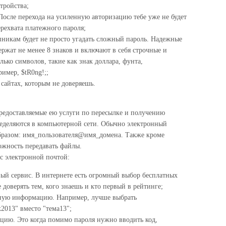
тройства;
осле перехода на усиленную авторизацию тебе уже не будет
рехвата платежного пароля;
никам будет не просто угадать сложный пароль. Надежные
ержат не менее 8 знаков и включают в себя строчные и
ько символов, такие как знак доллара, фунта,
имер, $tR0ng!;;
сайтах, которым не доверяешь.
предоставляемые ею услуги по пересылке и получению
еделяются в компьютерной сети. Обычно электронный
разом: имя_пользователя@имя_домена. Также кроме
можность передавать файлы.
с электронной почтой:
ый сервис. В интернете есть огромный выбор бесплатных
 доверять тем, кого знаешь и кто первый в рейтинге;
чную информацию. Например, лучше выбрать
013" вместо "тема13";
цию. Это когда помимо пароля нужно вводить код,