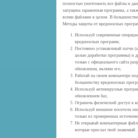
полностью уничтожить все файлы и дан
запущена зараженная программа, а так
всеми файлами в целом. В большинстве 
Методы защиты от вредоносных програ
Используй современные операци
вредоносных программ;
Постоянно устанавливай патчи (
целью доработки программы) и д
только с официального сайта раз
обновления, включи его;
Работай на своем компьютере под
большинству вредоносных програ
Используй антивирусные програ
обновлением баз;
Ограничь физический доступ к к
Используй внешние носители инф
только из проверенных источник
Не открывай компьютерные файлы
которые прислал твой знакомый. 