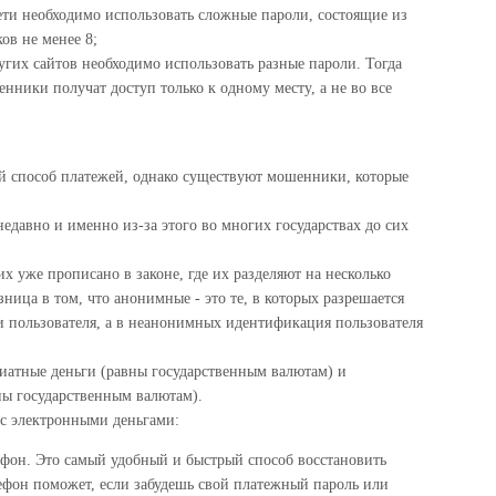
ети необходимо использовать сложные пароли, состоящие из
ов не менее 8;
угих сайтов необходимо использовать разные пароли. Тогда
енники получат доступ только к одному месту, а не во все
ый способ платежей, однако существуют мошенники, которые
едавно и именно из-за этого во многих государствах до сих
 уже прописано в законе, где их разделяют на несколько
ница в том, что анонимные - это те, в которых разрешается
 пользователя, а в неанонимных идентификация пользователя
фиатные деньги (равны государственным валютам) и
ны государственным валютам).
 с электронными деньгами:
фон. Это самый удобный и быстрый способ восстановить
лефон поможет, если забудешь свой платежный пароль или