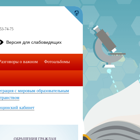
 53-74-75
Версия для слабовидящих
Разговоры о важном
Фотоальбомы
ормационная безопасность
грация с мировым образовательным
транством
ицинский кабинет
ОБРАЩЕНИЯ ГРАЖДАН