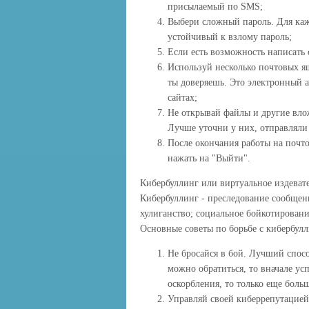
присылаемый по SMS;
Выбери сложный пароль. Для каж
устойчивый к взлому пароль;
Если есть возможность написать
Используй несколько почтовых я
ты доверяешь. Это электронный а
сайтах;
Не открывай файлы и другие вло
Лучше уточни у них, отправляли 
После окончания работы на почто
нажать на "Выйти".
Кибербуллинг или виртуальное издеват
Кибербуллинг - преследование сообщен
хулиганство; социальное бойкотирован
Основные советы по борьбе с кибербул
Не бросайся в бой. Лучший способ
можно обратиться, то вначале ус
оскорбления, то только еще бол
Управляй своей киберрепутацией