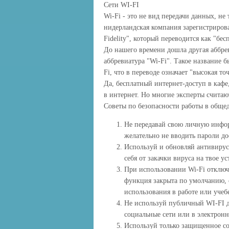
Сети WI-FI
Wi-Fi - это не вид передачи данных, не
нидерландская компания зарегистрирова
Fidelity", который переводится как "бес
До нашего времени дошла другая аббрев
аббревиатура "Wi-Fi". Такое название 
Fi, что в переводе означает "высокая то
Да, бесплатный интернет-доступ в кафе
в интернет. Но многие эксперты считаю
Советы по безопасности работы в общед
Не передавай свою личную инфор
желательно не вводить пароли до
Используй и обновляй антивирус
себя от закачки вируса на твое ус
При использовании Wi-Fi отклю
функция закрыта по умолчанию, о
использования в работе или учеб
Не используй публичный WI-FI д
социальные сети или в электрон
Используй только защищенное сое