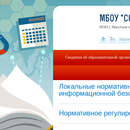
МБОУ "
665813, Иркутская об
Напи
Сведения об образовательной орган
Главная
»
Дополнительные сведения
»
Ин
Локальные нормативн
информационной без
Нормативное регулир