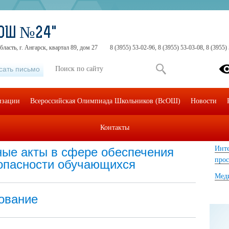
СОШ №24"
ласть, г. Ангарск, квартал 89, дом 27
8 (3955) 53-02-96, 8 (3955) 53-03-08, 8 (3955)
сать письмо
изации
Всероссийская Олимпиада Школьников (ВсОШ)
Новости
Контакты
формационная безопасность
Инф
Инте
ые акты в сфере обеспечения
прос
опасности обучающихся
Мед
ование