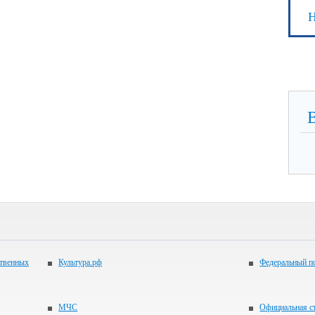
Н
ственных
Культура.рф
Федеральный по
МЧС
Официальная с