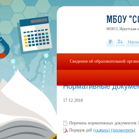
МБОУ "
665813, Иркутская об
Напи
Сведения об образовательной орган
Главная
»
ЕГЭ -2023
»
Нормативные доку
Нормативные докуме
17.12.2018
Перечень нормативных документов 1
Порядок.pdf
(скачать)
(посмотреть)