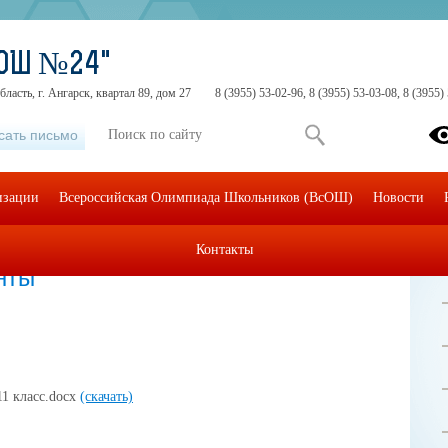
СОШ №24"
ласть, г. Ангарск, квартал 89, дом 27
8 (3955) 53-02-96, 8 (3955) 53-03-08, 8 (3955)
сать письмо
изации
Всероссийская Олимпиада Школьников (ВсОШ)
Новости
Контакты
менты
нты
1 класс.docx
(скачать)