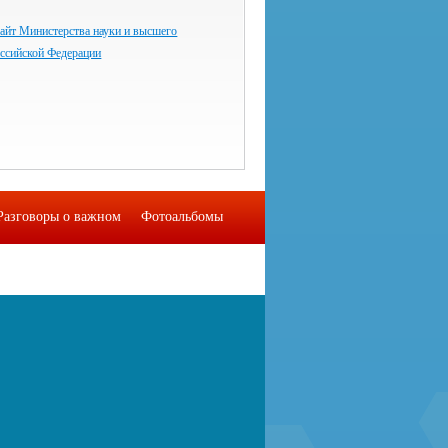
айт Министерства науки и высшего
оссийской Федерации
Разговоры о важном
Фотоальбомы