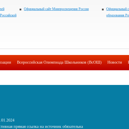
лей
Официальный сайт Минпросвещения России
Официальный с
 Российской
образования Р
изации
Всероссийская Олимпиада Школьников (ВсОШ)
Новости
Контакты
.01.2024
тивная прямая ссылка на источник обязательна